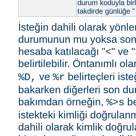
durum koduyla birl
takdirde günlüğe "
İsteğin dahili olarak yön
durumunun mu yoksa so
hesaba katılacağı "<" ve ">"
belirtilebilir. Öntanımlı ol
ve
belirteçleri is
%D,
%r
bakarken diğerleri son d
bakımdan örneğin,
be
%>s
istekteki kimliği doğrulanm
dahili olarak kimlik doğ