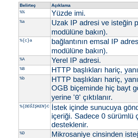
Belirteç
Açıklama
Yüzde imi.
%%
Uzak IP adresi ve isteğin p
%a
modülüne bakın).
bağlantının emsal IP adres
%{c}a
modülüne bakın).
Yerel IP adresi.
%A
HTTP başlıkları hariç, yan
%B
HTTP başlıkları hariç, yan
%b
OGB biçeminde hiç bayt g
yerine '
' çıktılanır.
0
İstek içinde sunucuya gön
%{
DEĞİŞKEN
}C
içeriği. Sadece 0 sürümlü 
desteklenir.
Mikrosaniye cinsinden ist
%D