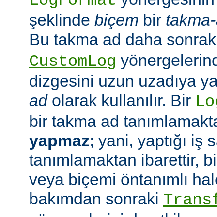
LogFormat
şeklinde
biçem
bir
takma-
Bu takma ad daha sonrak
yönergelerin
CustomLog
dizgesini uzun uzadıya 
ad
olarak kullanılır. Bir
Lo
bir takma ad tanımlamak
yapmaz
; yani, yaptığı iş
tanımlamaktan ibarettir, 
veya biçemi öntanımlı hal
bakımdan sonraki
Trans