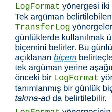
yönergesi iki ş
LogFormat
Tek argüman belirtilebile
yönergeleri
TransferLog
günlüklerde kullanılmak 
biçemini belirler. Bu günl
açıklanan
biçem
belirteçl
tek argüman yerine aşağıd
önceki bir
yö
LogFormat
tanımlanmış bir günlük bi
takma-ad
da belirtilebilir.
yönergesinin 