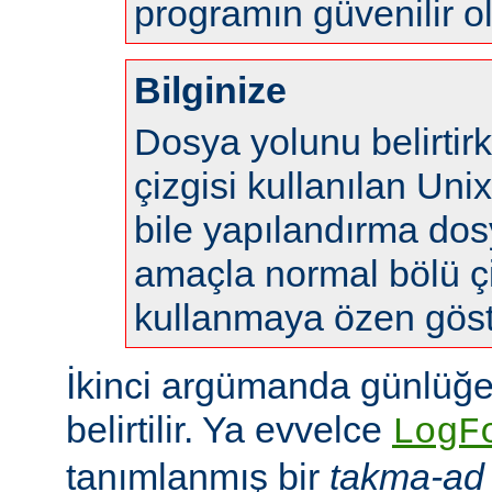
programın güvenilir o
Bilginize
Dosya yolunu belirtir
çizgisi kullanılan Uni
bile yapılandırma do
amaçla normal bölü çi
kullanmaya özen göste
İkinci argümanda günlüğe
belirtilir. Ya evvelce
LogF
tanımlanmış bir
takma-ad