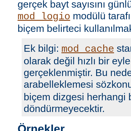
gerçek bayt sayısını günl
modülü taraf
mod_logio
biçem belirteci kullanılmak
Ek bilgi:
sta
mod_cache
olarak değil hızlı bir eyl
gerçeklenmiştir. Bu nede
arabelleklemesi sözko
biçem dizgesi herhangi b
döndürmeyecektir.
Örnekler