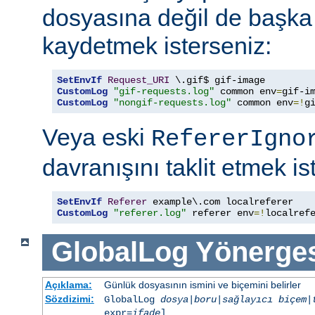
dosyasına değil de başka
kaydetmek isterseniz:
SetEnvIf
Request_URI
CustomLog
"gif-requests.log"
 common env
=
CustomLog
"nongif-requests.log"
 common env
=!
g
Veya eski
RefererIgno
davranışını taklit etmek is
SetEnvIf
Referer
CustomLog
"referer.log"
 referer env
=!
localref
GlobalLog
Yönerge
Açıklama:
Günlük dosyasının ismini ve biçemini belirler
Sözdizimi:
GlobalLog
dosya
|
boru
|
sağlayıcı
biçem
|
expr=
ifade
]