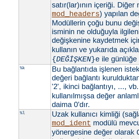
satır(lar)ının içeriği. Diğer
) yapılan değ
mod_headers
Modüllerin çoğu bunu değişt
isminin ne olduğuyla ilgilen
değişkenine kaydetmek iç
kullanın ve yukarıda açıkla
ile günlüğe
{
DEĞİŞKEN
}e
Bu bağlantıda işlenen istekl
%k
değeri bağlantı kurulduktan 
'2', ikinci bağlantıyı, ..., vb
kullanılmışsa değer anlamlı
daima 0’dır.
Uzak kullanıcı kimliği (sağ
%l
modülü mevc
mod_ident
yönergesine değer olarak