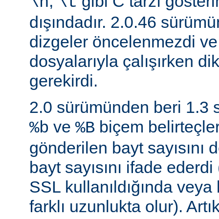
,
gibi C tarzı gösteri
\n
\t
dışındadır. 2.0.46 sürüm
dizgeler öncelenmezdi v
dosyalarıyla çalışırken di
gerekirdi.
2.0 sürümünden beri 1.3
ve
biçem belirteçler
%b
%B
gönderilen bayt sayısını d
bayt sayısını ifade ederdi 
SSL kullanıldığında veya
farklı uzunlukta olur). Art