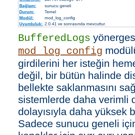
Bağlam:
sunucu geneli
Durum:
Temel
Modül:
mod_log_config
Uyumluluk:
2.0.41 ve sonrasında mevcuttur.
yönerges
BufferedLogs
modülü
mod_log_config
girdilerini her isteğin he
değil, bir bütün halinde d
bellekte saklanmasını sağ
sistemlerde daha verimli d
dolayısıyla daha yüksek b
Sadece sunucu geneli için b