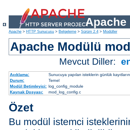
Apache 
Apache
>
HTTP Sunucusu
>
Belgeleme
>
Sürüm 2.4
>
Modüller
Apache Modülü mod
Mevcut Diller:
e
Açıklama:
Sunucuya yapılan isteklerin günlük kayıtların
Durum:
Temel
Modül Betimleyici:
log_config_module
Kaynak Dosyası:
mod_log_config.c
Özet
Bu modül istemci isteklerin