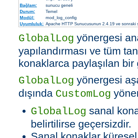
Bağlam:
sunucu geneli
Durum:
Temel
Modül:
mod_log_config
Uyumluluk:
Apache HTTP Sunucusunun 2.4.19 ve sonraki sür
yönergesi an
GlobalLog
yapılandırması ve tüm tan
konaklarca paylaşılan bir 
yönergesi aşa
GlobalLog
dışında
yöner
CustomLog
sanal kon
GlobalLog
belirtilirse geçersizdir.
Sanal konaklar kürese