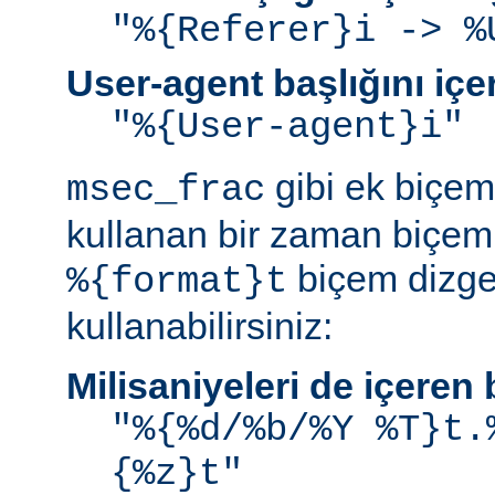
"%{Referer}i -> %
User-agent başlığını iç
"%{User-agent}i"
gibi ek biçem 
msec_frac
kullanan bir zaman biçemi
biçem dizge
%{format}t
kullanabilirsiniz:
Milisaniyeleri de içere
"%{%d/%b/%Y %T}t.
{%z}t"