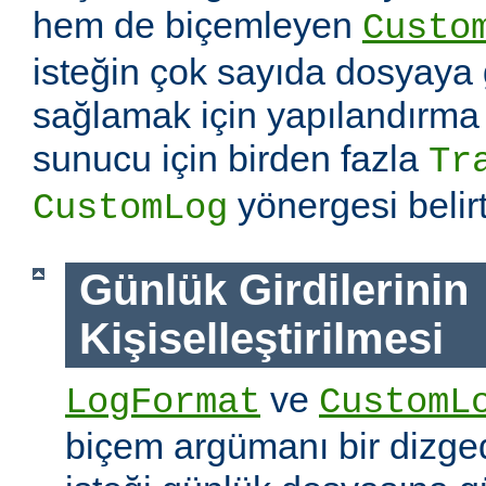
hem de biçemleyen
Custo
isteğin çok sayıda dosyaya
sağlamak için yapılandırma
sunucu için birden fazla
Tr
yönergesi belirti
CustomLog
Günlük Girdilerinin
Kişiselleştirilmesi
ve
LogFormat
CustomL
biçem argümanı bir dizged