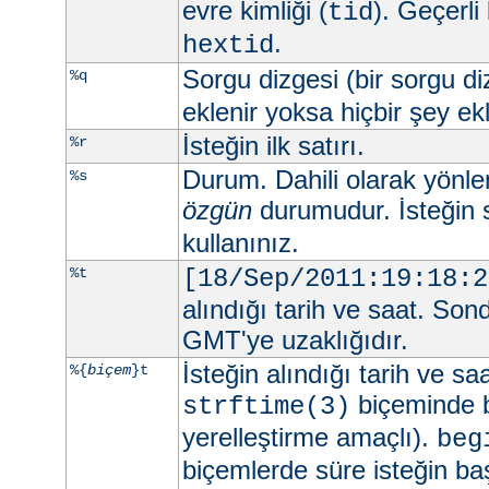
evre kimliği (
). Geçerli
tid
.
hextid
Sorgu dizgesi (bir sorgu d
%q
eklenir yoksa hiçbir şey e
İsteğin ilk satırı.
%r
Durum. Dahili olarak yönlend
%s
özgün
durumudur. İsteğin 
kullanınız.
%t
[18/Sep/2011:19:18:2
alındığı tarih ve saat. Son
GMT'ye uzaklığıdır.
İsteğin alındığı tarih ve sa
%{
biçem
}t
biçeminde be
strftime(3)
yerelleştirme amaçlı).
beg
biçemlerde süre isteğin ba