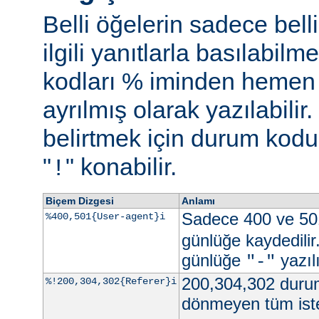
Belli öğelerin sadece bell
ilgili yanıtlarla basılabil
kodları % iminden hemen s
ayrılmış olarak yazılabili
belirtmek için durum kodu 
"
" konabilir.
!
Biçem Dizgesi
Anlamı
Sadece 400 ve 50
%400,501{User-agent}i
günlüğe kaydedilir
günlüğe
yazılı
"-"
200,304,302 durum
%!200,304,302{Referer}i
dönmeyen tüm iste