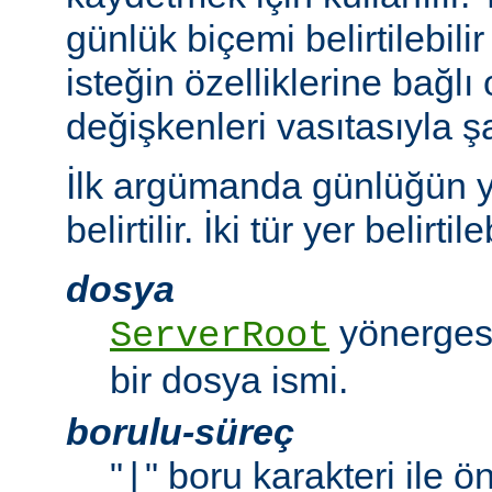
günlük biçemi belirtilebili
isteğin özelliklerine bağlı
değişkenleri vasıtasıyla şar
İlk argümanda günlüğün y
belirtilir. İki tür yer belirtileb
dosya
yönergesi
ServerRoot
bir dosya ismi.
borulu-süreç
"
" boru karakteri ile 
|