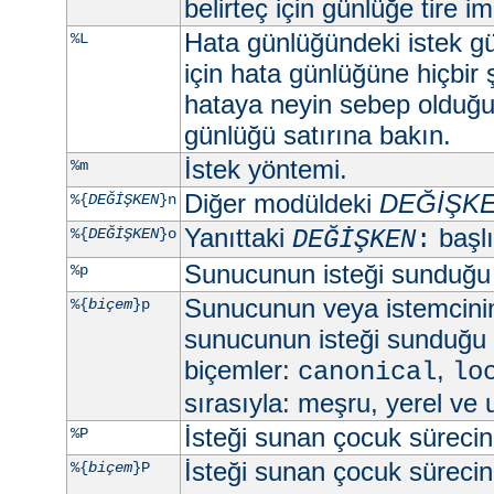
belirteç için günlüğe tire imi
Hata günlüğündeki istek gü
%L
için hata günlüğüne hiçbir
hataya neyin sebep olduğun
günlüğü satırına bakın.
İstek yöntemi.
%m
Diğer modüldeki
DEĞİŞK
%{
DEĞİŞKEN
}n
Yanıttaki
başlık
%{
DEĞİŞKEN
}o
DEĞİŞKEN
:
Sunucunun isteği sunduğu
%p
Sunucunun veya istemcini
%{
biçem
}p
sunucunun isteği sunduğu 
biçemler:
,
canonical
lo
sırasıyla: meşru, yerel ve 
İsteği sunan çocuk sürecin 
%P
İsteği sunan çocuk sürecin 
%{
biçem
}P