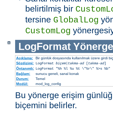
belirtilmiş bir
CustomL
tersine
yön
GlobalLog
yönergesiym
CustomLog
LogFormat
Yönerge
Açıklama:
Bir günlük dosyasında kullanılmak üzere girdi bi
Sözdizimi:
LogFormat
biçem
|
takma-ad
[
takma-ad
]
Öntanımlı:
LogFormat "%h %l %u %t \"%r\" %>s %b"
Bağlam:
sunucu geneli, sanal konak
Durum:
Temel
Modül:
mod_log_config
Bu yönerge erişim günlüğ
biçemini belirler.