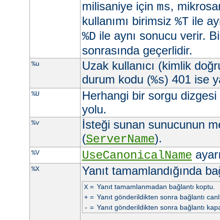
milisaniye için
, mikrosa
ms
kullanımı birimsiz
ile ay
%T
ile aynı sonucu verir. Bi
%D
sonrasında geçerlidir.
Uzak kullanıcı (kimlik doğ
%u
durum kodu (
) 401 ise ya
%s
Herhangi bir sorgu dizgesi
%U
yolu.
İsteği sunan sunucunun m
%v
(
).
ServerName
ayarı 
%V
UseCanonicalName
Yanıt tamamlandığında ba
%X
=
Yanıt tamamlanmadan bağlantı koptu.
X
=
Yanıt gönderildikten sonra bağlantı canlı 
+
=
Yanıt gönderildikten sonra bağlantı kapa
-