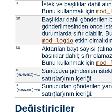
İstek ve başlıklar dahil alı
%I
Bunu kullanmak için
mod_
Başlıklar dahil gönderilen b
%O
gönderilmesinden önce iste
durumlarda sıfır olabilir. 
etkin olmalıdır
mod_logio
Aktarılan bayt sayısı (alına
%S
başlıklar dahil; sıfır olama
Bunu kullanmak için
mod_
Sunucuya gönderilen istek
%
{
ALANADI
}^ti
satır(lar)ının içeriği.
Sunucudan gönderilen yan
%
{
VARNAME
}^to
satır(lar)ının içeriği.
Değiştiriciler