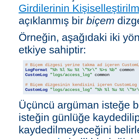
Girdilerinin Kişiselleştiril
açıklanmış bir
biçem
dizge
Örneğin, aşağıdaki iki yö
etkiye sahiptir:
# Biçem dizgesi yerine takma ad içeren Custom
LogFormat
"%h %l %u %t \"%r\" %>s %b"
CustomLog
"logs/access_log"
 common

# Biçem dizgesinin kendisini içeren CustomLog
CustomLog
"logs/access_log"
"%h %l %u %t \"%r
Üçüncü argüman isteğe bağ
isteğin günlüğe kaydedili
kaydedilmeyeceğini belirl