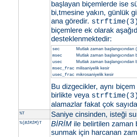
başlayan biçemlerde ise sü
bi,tmesine yakın, günlük gi
ana göredir.
strftime(3
biçemlere ek olarak aşağıd
desteklenmektedir:
Mutlak zaman başlangıcından (
sec
Mutlak zaman başlangıcından be
msec
Mutlak zaman başlangıcından b
usec
milisaniyelik kesir
msec_frac
mikrosaniyelik kesir
usec_frac
Bu dizgecikler, aynı biçem d
birlikte veya
strftime(3
alamazlar fakat çok sayıd
Saniye cinsinden, isteği 
%T
BİRİM
ile belirtilen zaman 
%{
BİRİM
}T
sunmak için harcanan zama