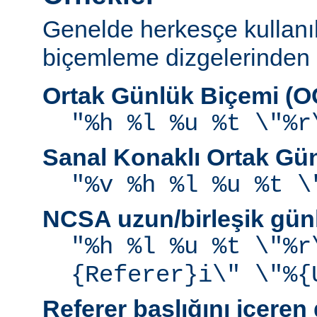
Genelde herkesçe kullanı
biçemleme dizgelerinden b
Ortak Günlük Biçemi (
"%h %l %u %t \"%r
Sanal Konaklı Ortak Gü
"%v %h %l %u %t \
NCSA uzun/birleşik gün
"%h %l %u %t \"%r
{Referer}i\" \"%{
Referer başlığını içeren