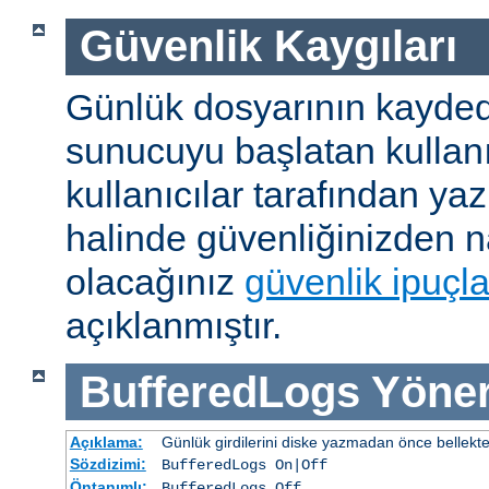
Güvenlik Kaygıları
Günlük dosyarının kaydedi
sunucuyu başlatan kullanı
kullanıcılar tarafından yaz
halinde güvenliğinizden n
olacağınız
güvenlik ipuçla
açıklanmıştır.
BufferedLogs
Yöner
Açıklama:
Günlük girdilerini diske yazmadan önce bellekt
Sözdizimi:
BufferedLogs On|Off
Öntanımlı:
BufferedLogs Off