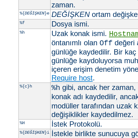
zaman.
DEĞİŞKEN
ortam değişkeni
%{
DEĞİŞKEN
}e
Dosya ismi.
%f
Uzak konak ismi.
%h
Hostna
öntanımlı olan
değeri 
Off
günlüğe kaydedilir. Bir kaç
günlüğe kaydoluyorsa muht
içeren erişim denetim yöner
Require host
.
gibi, ancak her zaman,
%{c}h
%h
konak adı kaydedilir, anca
modüller tarafından uzak 
değişiklikler kaydedilmez.
İstek Protokolü.
%H
İstekle birlikte sunucuya 
%{
DEĞİŞKEN
}i