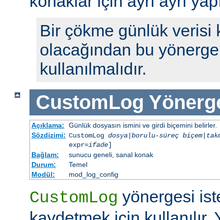
konaklar için ayrı ayrı yap
Bir çökme günlük verisi
olacağından bu yönerge 
kullanılmalıdır.
CustomLog
Yönerg
Açıklama:
Günlük dosyasın ismini ve girdi biçemini belirler.
Sözdizimi:
CustomLog
dosya
|
borulu-süreç
biçem
|
tak
expr=
ifade
]
Bağlam:
sunucu geneli, sanal konak
Durum:
Temel
Modül:
mod_log_config
yönergesi ist
CustomLog
kaydetmek için kullanılır. 